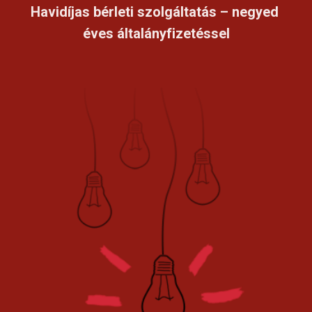
Havidíjas bérleti szolgáltatás – negyed 
éves általányfizetéssel