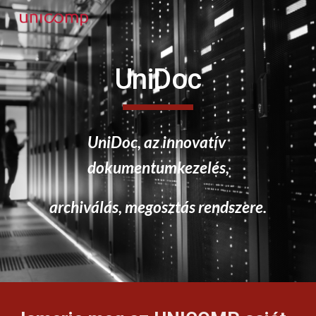
Skip to main content
Skip to navigation
UniDoc
UniDoc, az innovatív 
dokumentumkezelés,
archiválás, megosztás rendszere.